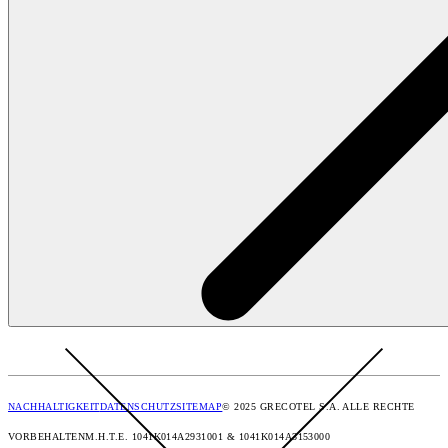
NACHHALTIGKEIT
DATENSCHUTZ
SITEMAP
© 2025 GRECOTEL S.A. ALLE RECHTE
VORBEHALTEN
M.H.T.E. 1041Κ014Α2931001 & 1041K014A3153000